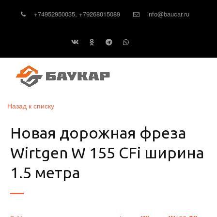
+74952950035
,
+79268015089
info@baucar.ru
Назад к списку
Новая дорожная фреза
Wirtgen W 155 CFi ширина
1.5 метра