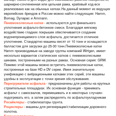
шарнирно-сочлененная или цельная рама, крабовый ход-все
реализовано как на обычных катках.На данный момент из ведущих
европейских брендов в России можно найти следующие: Hamm,
Bomag, Dynapac и Ammann.
Пневмоколесные катки
- используются для финального
уплотнения асфальто-бетонное смеси. Благодаря мягкому
воздействию гладких покрышек обеспечивается создание
водонепроницаемого слоя асфальта, достигается отличное
уплотнение. Стандартно машины весят от 10 тонн и оснащаются
балластом для загрузки до 25-30 тонн.Пневмоколесные катки
Hamm производимые на заводе группы компаний Wirtgen, имеет
несколько вариантов статических катков с пневмоколесными
шинами, построенными на разных рамах. Основная серия: GRW.
Помимо этой машины можно встретить пневмоколесные катки,
построенные на базе HD и DV серии. Имея значительную
унификацию с вибрационными катками этих серий, эти машины
удобны в эксплуатации с точки зрения обслуживания.
Перегружатели асфальта
- предназначены для работы на крупных
строительных площадках. Их основная функция - принимать
асфальт с самосвалов, перемешивать и в некоторых случаях-
подогревать его, а затем распределять по асфальтоукладчикам
Ресайклеры
- стабилизаторы грунта.
Рециклеры
- машины для регенерации/стабилизации дорожного
полотна.
Бетоноукладчики