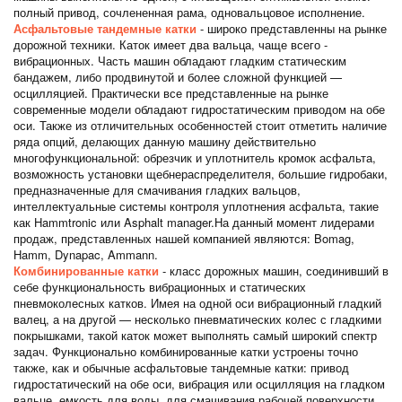
полный привод, сочлененная рама, одновальцовое исполнение.
Асфальтовые тандемные катки
- широко представленны на рынке
дорожной техники. Каток имеет два вальца, чаще всего -
вибрационных. Часть машин обладают гладким статическим
бандажем, либо продвинутой и более сложной функцией —
осцилляцией. Практически все представленные на рынке
современные модели обладают гидростатическим приводом на обе
оси. Также из отличительных особенностей стоит отметить наличие
ряда опций, делающих данную машину действительно
многофункциональной: обрезчик и уплотнитель кромок асфальта,
возможность установки щебнераспределителя, большие гидробаки,
предназначенные для смачивания гладких вальцов,
интеллектуальные системы контроля уплотнения асфальта, такие
как Hammtronic или Asphalt manager.На данный момент лидерами
продаж, представленных нашей компанией являются: Bomag,
Hamm, Dynapac, Ammann.
Комбинированные катки
- класс дорожных машин, соединивший в
себе функциональность вибрационных и статических
пневмоколесных катков. Имея на одной оси вибрационный гладкий
валец, а на другой — несколько пневматических колес с гладкими
покрышками, такой каток может выполнять самый широкий спектр
задач. Функционально комбинированные катки устроены точно
также, как и обычные асфальтовые тандемные катки: привод
гидростатический на обе оси, вибрация или осцилляция на гладком
вальце, емкость для воды, для смачивания рабочей поверхности,