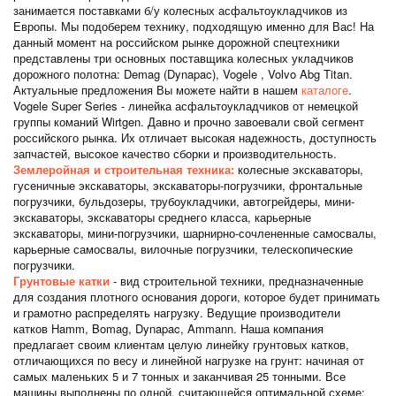
занимается поставками б/у колесных асфальтоукладчиков из
Европы. Мы подоберем технику, подходящую именно для Вас! На
данный момент на российском рынке дорожной спецтехники
представлены три основных поставщика колесных укладчиков
дорожного полотна: Demag (Dynapac), Vogele , Volvo Abg Titan.
Актуальные предложения Вы можете найти в нашем
каталоге
.
Vogele Super Series - линейка асфальтоукладчиков от немецкой
группы команий Wirtgen. Давно и прочно завоевали свой сегмент
российского рынка. Их отличает высокая надежность, доступность
запчастей, высокое качество сборки и производительность.
Землеройная и строительная техника:
колесные экскаваторы,
гусеничные экскаваторы, экскаваторы-погрузчики, фронтальные
погрузчики, бульдозеры, трубоукладчики, автогрейдеры, мини-
экскаваторы, экскаваторы среднего класса, карьерные
экскаваторы, мини-погрузчики, шарнирно-сочлененные самосвалы,
карьерные самосвалы, вилочные погрузчики, телескопические
погрузчики.
Грунтовые катки
- вид строительной техники, предназначенные
для создания плотного основания дороги, которое будет принимать
и грамотно распределять нагрузку. Ведущие производители
катков Hamm, Bomag, Dynapac, Ammann. Наша компания
предлагает своим клиентам целую линейку грунтовых катков,
отличающихся по весу и линейной нагрузке на грунт: начиная от
самых маленьких 5 и 7 тонных и заканчивая 25 тонными. Все
машины выполнены по одной, считающейся оптимальной схеме: