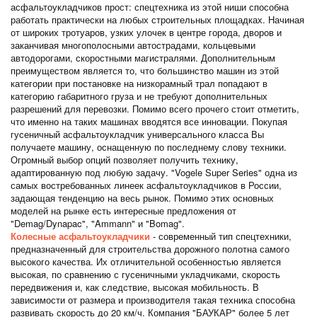
асфальтоукладчиков прост: спецтехника из этой ниши способна
работать практически на любых строительных площадках. Начиная
от широких тротуаров, узких улочек в центре города, дворов и
заканчивая многополосными автострадами, кольцевыми
автодорогами, скоростными магистралями. Дополнительным
преимуществом является то, что большинство машин из этой
категории при постановке на низкорамный трал попадают в
категорию габаритного груза и не требуют дополнительных
разрешений для перевозки. Помимо всего прочего стоит отметить,
что именно на таких машинах вводятся все инновации. Покупая
гусеничный асфальтоукладчик универсального класса Вы
получаете машину, оснащенную по последнему слову техники.
Огромный выбор опций позволяет получить технику,
адаптированную под любую задачу. "Vogele Super Series" одна из
самых востребованных линеек асфальтоукладчиков в России,
задающая тенденцию на весь рынок. Помимо этих основных
моделей на рынке есть интересные предложения от
"Demag/Dynapac", "Ammann" и "Bomag".
Колесные асфальтоукладчики
- современный тип спецтехники,
предназначенный для строительства дорожного полотна самого
высокого качества. Их отличительной особенностью является
высокая, по сравнению с гусеничными укладчиками, скорость
передвижения и, как следствие, высокая мобильность. В
зависимости от размера и производителя такая техника способна
развивать скорость до 20 км/ч. Компания "БАУКАР" более 5 лет