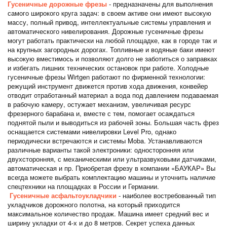
Гусеничные дорожные фрезы
- предназначены для выполнения
самого широкого круга задач: в своем активе они имеют высокую
массу, полный привод, интеллектуальные системы управления и
автоматического нивелирования. Дорожные гусеничные фрезы
могут работать практически на любой площадке, как в городе так и
на крупных загородных дорогах. Топливные и водяные баки имеют
высокую вместимось и позволяют долго не заботиться о заправках
и избегать лишних технических остановок при работе. Холодные
гусеничные фрезы Wirtgen работают по фирменной технологии:
режущий инструмент движется против хода движения, конвейер
отводит отработанный материал а вода под давлением подаваемая
в рабочую камеру, остужает механизм, увеличивая ресурс
фрезерного барабана и, вместе с тем, помогает осаждаться
поднятой пыли и выводиться из рабочей зоны. Большая часть фрез
оснащается системами нивелировки Level Pro, однако
периодически встречаются и системы Moba. Устанавливаются
различные варианты такой электроники: односторонняя или
двухсторонняя, с механическими или ультразвуковыми датчиками,
автоматическая и пр. Приобретая фрезу в компании «БАУКАР» Вы
всегда можете выбрать комплектацию машины и уточнить наличие
спецтехники на площадках в России и Германии.
Гусеничные асфальтоукладчики
- наиболее востребованный тип
укладчиков дорожного полотна, на который приходится
максимальное количество продаж. Машина имеет средний вес и
ширину укладки от 4-х и до 8 метров. Секрет успеха данных