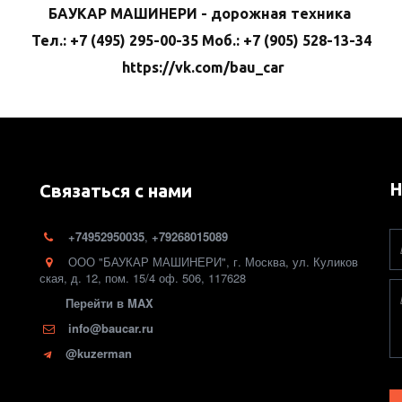
БАУКАР МАШИНЕРИ - дорожная техника
Тел.: +7 (495) 295-00-35 Моб.: +7 (905) 528-13-34
https://vk.com/bau_car
Н
Связаться с нами
+74952950035
,
+79268015089
ООО "БАУКАР МАШИНЕРИ"
,
г. Москва
,
ул. Куликов
ская, д. 12
,
пом. 15/4 оф. 506
,
117628
Перейти в MAX
info@baucar.ru
@kuzerman