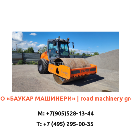
О «БАУКАР МАШИНЕРИ»
| road machinery g
М: +7(905)528-13-44
Т: +7 (495) 295-00-35