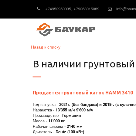
+74952950035
,
+79268015089
info@bauca
Назад к списку
В наличии грунтовый 
Продается грунтовый каток HAMM 3410
Год выпуска -
2021г. (без бандажа) и 2019г. (с кула
Наработка -
13'355 м/ч 9'600 м/ч
Производство -
Германия
Масса -
11'000 кг
Рабочая ширина -
2140 мм
Двигатель -
Deutz (100 кВт)