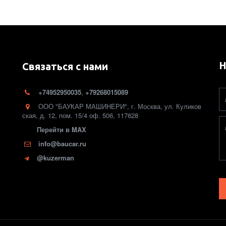
Н
Связаться с нами
+74952950035
,
+79268015089
ООО "БАУКАР МАШИНЕРИ"
,
г. Москва
,
ул. Куликов
ская, д. 12
,
пом. 15/4 оф. 506
,
117628
Перейти в MAX
info@baucar.ru
@kuzerman