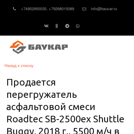
+74952950035
,
+79268015089
info@baucar.ru
Назад к списку
Продается
перегружатель
асфальтовой смеси
Roadtec SB-2500ex Shuttle
Buggy, 2018 г., 5500 м/ч в