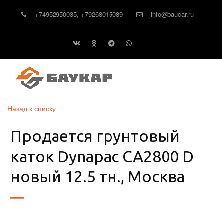
+74952950035
,
+79268015089
info@baucar.ru
Назад к списку
Продается грунтовый
каток Dynapac CA2800 D
новый 12.5 тн., Москва