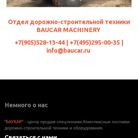
Отдел дорожно-строительной техники
BAUCAR MACHINERY
+7(905)528-13-44 | +7(495)295-00-35 |
info@baucar.ru
Немного о нас
"БАУКАР"
 - центр продаж спецтехники.Комплексные поставки 
дорожно-строительной техники и оборудования. 
Связаться с нами