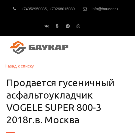
+74952950035
,
+79268015089
info@baucar.ru
Назад к списку
Продается гусеничный
асфальтоукладчик
VOGELE SUPER 800-3
2018г.в. Москва