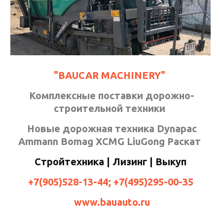
"BAUCAR MACHINERY"
Комплексные поставки дорожно-
строительной техники
Новые дорожная техника Dynapac
Ammann Bomag XCMG LiuGong Раскат
Стройтехника | Лизинг | Выкуп
+7(905)528-13-44; +7(495)295-00-35
www.bauauto.ru