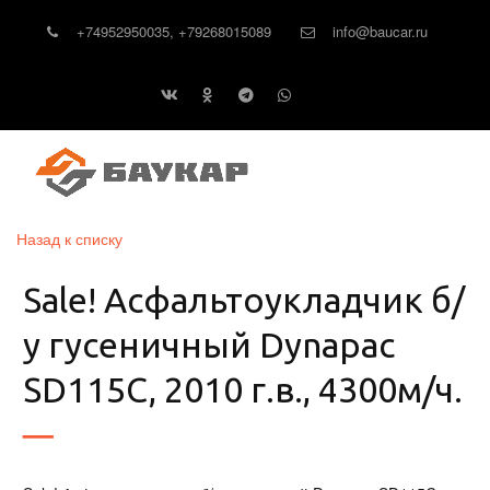
+74952950035
,
+79268015089
info@baucar.ru
Назад к списку
Sale! Асфальтоукладчик б/
у гусеничный Dynapac
SD115C, 2010 г.в., 4300м/ч.