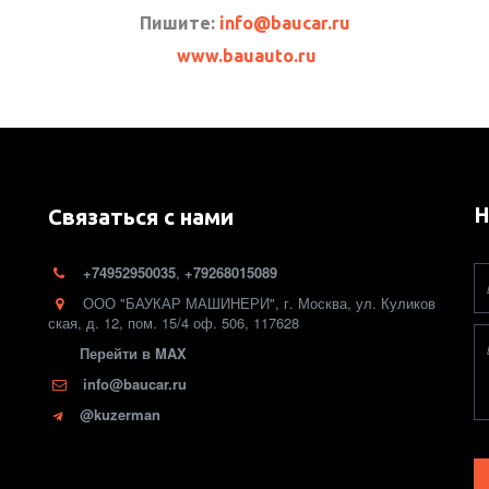
Пишите:
info@baucar.ru
www.bauauto.ru
Н
Связаться с нами
+74952950035
,
+79268015089
ООО "БАУКАР МАШИНЕРИ"
,
г. Москва
,
ул. Куликов
ская, д. 12
,
пом. 15/4 оф. 506
,
117628
Перейти в MAX
info@baucar.ru
@kuzerman