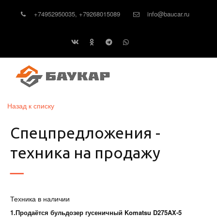
+74952950035
,
+79268015089
info@baucar.ru
Назад к списку
Спецпредложения -
техника на продажу
Техника в наличии
1.Продаётся бульдозер гусеничный Komatsu D275AX-5