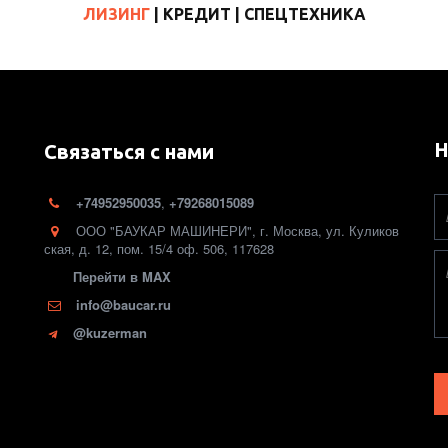
ЛИЗИНГ
| КРЕДИТ |
СПЕЦТЕХНИКА
Н
Связаться с нами
+74952950035
,
+79268015089
ООО "БАУКАР МАШИНЕРИ"
,
г. Москва
,
ул. Куликов
ская, д. 12
,
пом. 15/4 оф. 506
,
117628
Перейти в MAX
info@baucar.ru
@kuzerman