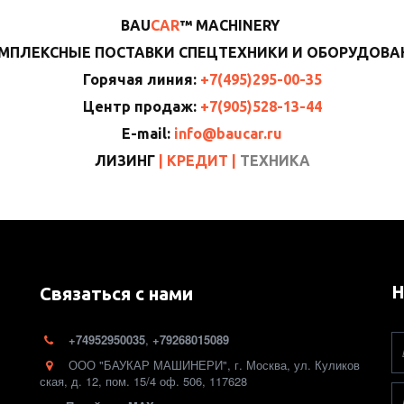
BAU
CAR
™ MACHINERY
МПЛЕКСНЫЕ ПОСТАВКИ СПЕЦТЕХНИКИ И ОБОРУДОВА
Горячая линия:
+7(495)295-00-35
Центр продаж:
+7(905)528-13-44
E-mail:
info@baucar.ru
ЛИЗИНГ
|
КРЕДИТ
|
ТЕХНИКА
Н
Связаться с нами
+74952950035
,
+79268015089
ООО "БАУКАР МАШИНЕРИ"
,
г. Москва
,
ул. Куликов
ская, д. 12
,
пом. 15/4 оф. 506
,
117628