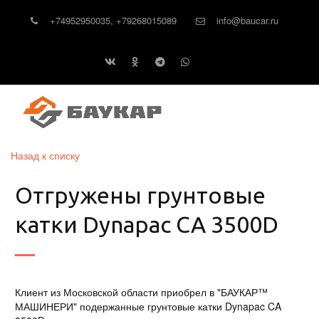
+74952950035
,
+79268015089
info@baucar.ru
Назад к списку
Отгружены грунтовые
катки Dynapac CA 3500D
Клиент из Московской области приобрел в "БАУКАР™
МАШИНЕРИ" подержанные грунтовые катки Dynapac CA