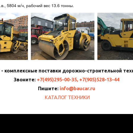
., 5804 м/ч, рабочий вес 13.6 тонны.
 - комплексные поставки дорожно-строительной тех
Звоните:
+7(495)295-00-35, +7(905)528-13-44
Пишите:
info@baucar.ru
КАТАЛОГ ТЕХНИКИ