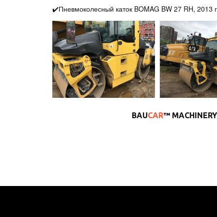
✔️Пневмоколесный каток BOMAG BW 27 RH, 2013 г.в
BAU
CAR
™ MACHINERY