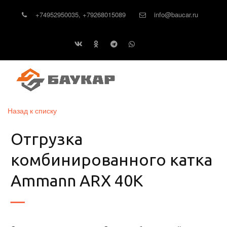
+74952950035
,
+79268015089
info@baucar.ru
Назад к списку
Отгрузка
комбинированного катка
Ammann ARX 40K