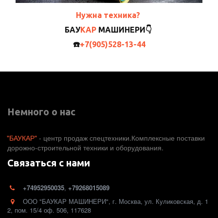
Нужна техника?
БАУ
КАР
МАШИНЕРИ
👇
☎️
+7(905)528-13-44
Немного о нас
"БАУКАР"
 - центр продаж спецтехники.Комплексные поставки 
дорожно-строительной техники и оборудования. 
Связаться с нами
+74952950035
,
+79268015089
ООО "БАУКАР МАШИНЕРИ"
,
г. Москва
,
ул. Куликовская, д. 1
2
,
пом. 15/4 оф. 506
,
117628