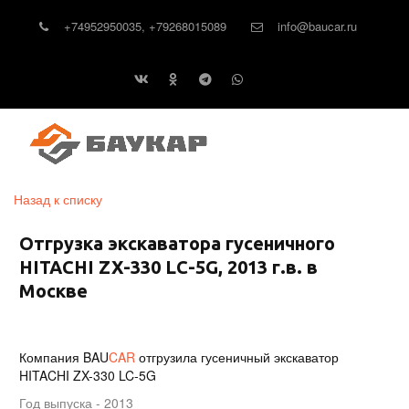
+74952950035
,
+79268015089
info@baucar.ru
Назад к списку
Отгрузка экскаватора гусеничного
HITACHI ZX-330 LC-5G, 2013 г.в. в
Москве
Компания
BAU
CAR
отгрузила гусеничный экскаватор
HITACHI ZX-330 LC-5G
Год выпуска - 2013