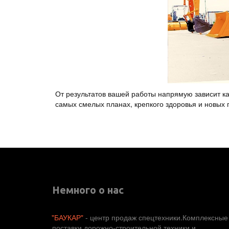
От результатов вашей работы напрямую зависит ка
самых смелых планах, крепкого здоровья и новых 
Немного о нас
"БАУКАР"
 - центр продаж спецтехники.Комплексные 
поставки дорожно-строительной техники и 