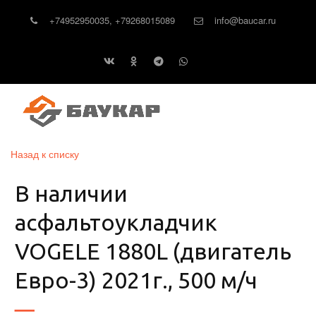
+74952950035
,
+79268015089
info@baucar.ru
Назад к списку
В наличии
асфальтоукладчик
VOGELE 1880L (двигатель
Евро-3) 2021г., 500 м/ч