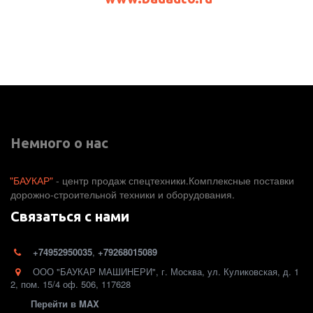
Немного о нас
"БАУКАР"
 - центр продаж спецтехники.Комплексные поставки 
дорожно-строительной техники и оборудования. 
Связаться с нами
+74952950035
,
+79268015089
ООО "БАУКАР МАШИНЕРИ"
,
г. Москва
,
ул. Куликовская, д. 1
2
,
пом. 15/4 оф. 506
,
117628
Перейти в MAX