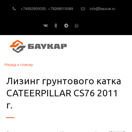
+74952950035
,
+79268015089
info@baucar.ru
Назад к списку
Лизинг грунтового катка
CATEERPILLAR CS76 2011
г.