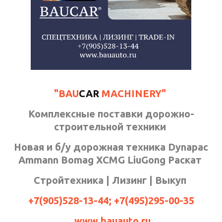
"BAU
CAR
MACHINERY"
Комплексные поставки дорожно-
строительной техники
Новая и б/у дорожная техника Dynapac
Ammann Bomag XCMG LiuGong Раскат
Стройтехника | Лизинг | Выкуп
+7(905)528-13-44; +7(495)295-00-35
www.bauauto.ru