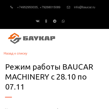
+74952950035
,
+79268015089
info@baucar.ru
Назад к списку
Режим работы BAUCAR
MACHINERY с 28.10 по
07.11