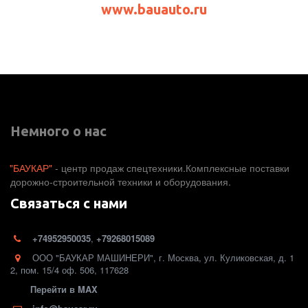
www.bauauto.ru
Немного о нас
"БАУКАР"
 - центр продаж спецтехники.Комплексные поставки 
дорожно-строительной техники и оборудования. 
Связаться с нами
+74952950035
,
+79268015089
ООО "БАУКАР МАШИНЕРИ"
,
г. Москва
,
ул. Куликовская, д. 1
2
,
пом. 15/4 оф. 506
,
117628
Перейти в MAX