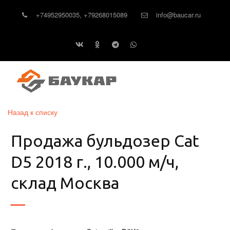
+74952950035
,
+79268015089
info@baucar.ru
Назад к списку
Продажа бульдозер Cat
D5 2018 г., 10.000 м/ч,
склад Москва