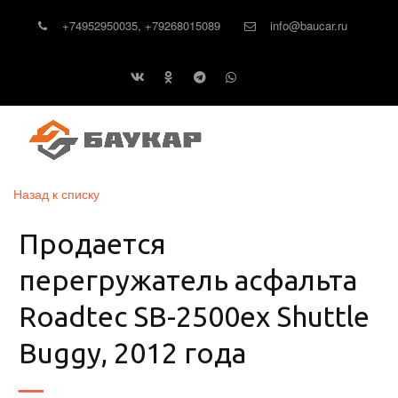
+74952950035
,
+79268015089
info@baucar.ru
Назад к списку
Продается
перегружатель асфальта
Roadtec SB-2500ex Shuttle
Buggy, 2012 года