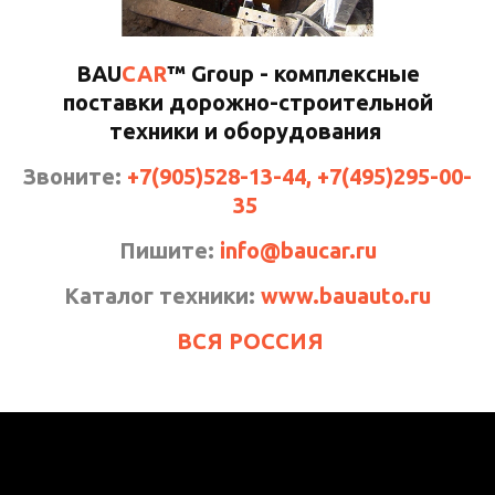
BAU
CAR
™ Group - комплексные
поставки дорожно-строительной
техники и оборудования
Звоните:
+7(905)528-13-44, +7(495)295-00-
35
Пишите:
info@baucar.ru
Каталог техники:
www.bauauto.ru
ВСЯ РОССИЯ