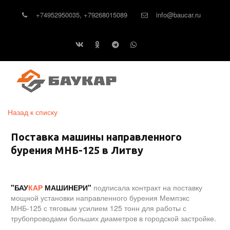
+74952950035
,
+79268015089
info@baucar.ru
Назад к списку
Поставка машины направленного
бурения МНБ-125 в Литву
"БАУ
КАР
МАШИНЕРИ"
подписала контракт на поставку
мощной установки направленного бурения Мемпэкс
МНБ-125 с тяговым усилием 125 тонн для работы с
трубопроводами больших диаметров в городской застройке.