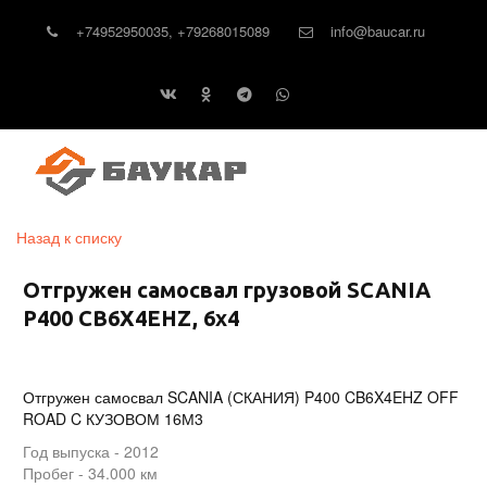
+74952950035
,
+79268015089
info@baucar.ru
Назад к списку
Отгружен самосвал грузовой SCANIA
P400 CB6X4EHZ, 6x4
Отгружен самосвал SCANIA (СКАНИЯ) P400 CB6X4EHZ OFF
ROAD C КУЗОВОМ 16М3
Год выпуска - 2012
Пробег - 34.000 км