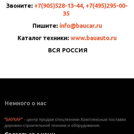
Звоните:
+7(905)528-13-44, +7(495)295-00-
35
Пишите:
info@baucar.ru
Каталог техники:
www.bauauto.ru
ВСЯ РОССИЯ
Немного о нас
"БАУКАР"
 - центр продаж спецтехники.Комплексные поставки 
дорожно-строительной техники и оборудования. 