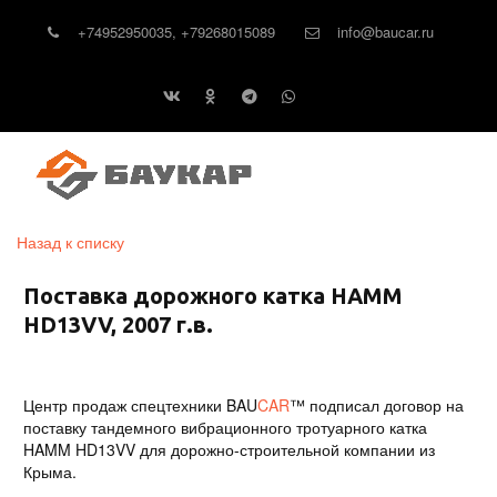
+74952950035
,
+79268015089
info@baucar.ru
Назад к списку
Поставка дорожного катка HAMM
HD13VV, 2007 г.в.
Центр продаж спецтехники
BAU
CAR
™
подписал договор на
поставку тандемного вибрационного тротуарного катка
HAMM HD13VV для дорожно-строительной компании из
Крыма.