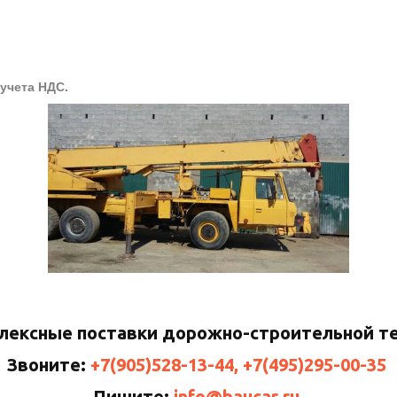
 учета НДС.
плексные поставки дорожно-строительной т
Звоните:
+7(905)528-13-44, +7(495)295-00-35
Пишите:
info@baucar.ru