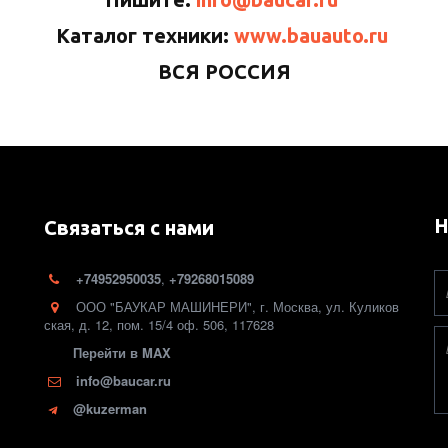
Каталог техники:
www.bauauto.ru
ВСЯ РОССИЯ
Н
Связаться с нами
+74952950035
,
+79268015089
ООО "БАУКАР МАШИНЕРИ"
,
г. Москва
,
ул. Куликов
ская, д. 12
,
пом. 15/4 оф. 506
,
117628
Перейти в MAX
info@baucar.ru
@kuzerman