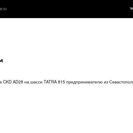
r.ru
м
на CKD AD28 на шасси TATRA 815 предпринимателю из Севастопол