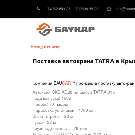
+74952950035
,
+79268015089
info@bauca
Назад к списку
Поставка автокрана TATRA в Кры
Компания
BAU
CAR
™
произвела поставку автокра
Автокран CKD AD28 на шасси TATRA 815
Года выпуска: 1989
Пробег: 70 тыс.км
Наработка установки - 4700 м/ч
Вылет стрелы - 26 м
Гусек - 32 м
Грузоподъемность - 28 тонн
Двигатель TATRA V-образный (320 л.с.)