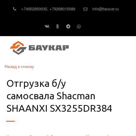
+74952950035
,
+79268015089
info@baucar.ru
Назад к списку
Отгрузка б/у
самосвала Shacman
SHAANXI SХ3255DR384