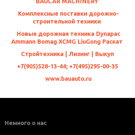
"BAUCAR MACHINERY"
Комплексные поставки дорожно-
строительной техники
Новые дорожная техника Dynapac
Ammann Bomag XCMG LiuGong Раскат
Стройтехника | Лизинг | Выкуп
+7(905)528-13-44; +7(495)295-00-35
www.bauauto.ru
Немного о нас