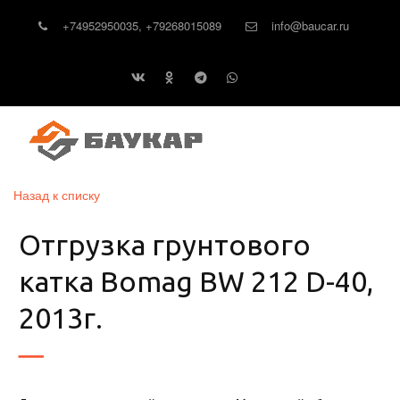
+74952950035
,
+79268015089
info@baucar.ru
Назад к списку
Отгрузка грунтового
катка Bomag BW 212 D-40,
2013г.