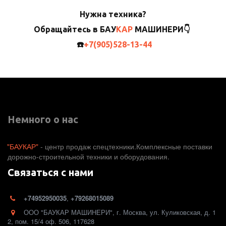
Нужна техника?
Обращайтесь в
БАУ
КАР
МАШИНЕРИ
👇
☎️
+7(905)528-13-44
Немного о нас
"БАУКАР"
 - центр продаж спецтехники.Комплексные поставки 
дорожно-строительной техники и оборудования. 
Связаться с нами
+74952950035
,
+79268015089
ООО "БАУКАР МАШИНЕРИ"
,
г. Москва
,
ул. Куликовская, д. 1
2
,
пом. 15/4 оф. 506
,
117628