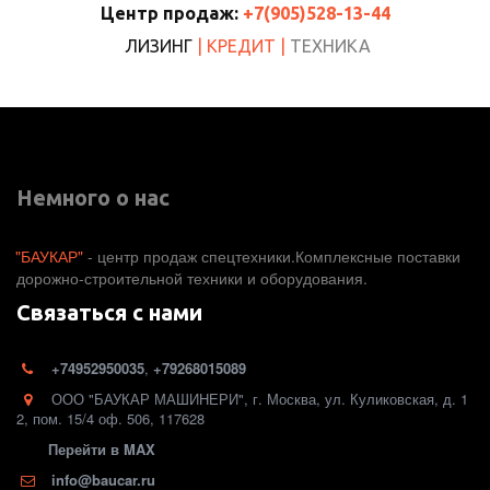
Центр продаж:
+7(905)528-13-44
ЛИЗИНГ
| КРЕДИТ |
ТЕХНИКА
Немного о нас
"БАУКАР"
 - центр продаж спецтехники.Комплексные поставки 
дорожно-строительной техники и оборудования. 
Связаться с нами
+74952950035
,
+79268015089
ООО "БАУКАР МАШИНЕРИ"
,
г. Москва
,
ул. Куликовская, д. 1
2
,
пом. 15/4 оф. 506
,
117628
Перейти в MAX
info@baucar.ru