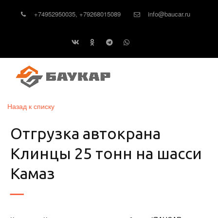
+74952950035
,
+79268015089
info@baucar.ru
Назад к списку
Отгрузка автокрана
Клинцы 25 тонн на шасси
Камаз