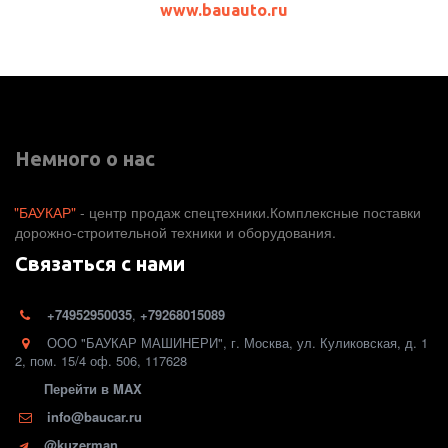
www.bauauto.ru
Немного о нас
"БАУКАР"
 - центр продаж спецтехники.Комплексные поставки 
дорожно-строительной техники и оборудования. 
Связаться с нами
+74952950035
,
+79268015089
ООО "БАУКАР МАШИНЕРИ"
,
г. Москва
,
ул. Куликовская, д. 1
2
,
пом. 15/4 оф. 506
,
117628
Перейти в MAX
info@baucar.ru
@kuzerman