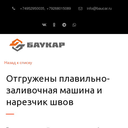
+74952950035
,
+79268015089
info@baucar.ru
Назад к списку
Отгружены плавильно-
заливочная машина и
нарезчик швов