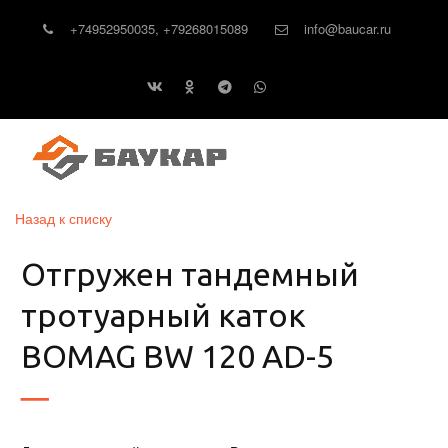
+74952950035
,
+79268015089
info@baucar.ru
Назад к списку
Отгружен тандемный
тротуарный каток
BOMAG BW 120 AD-5