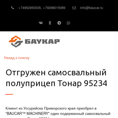
+74952950035
,
+79268015089
info@baucar.ru
Назад к списку
Отгружен самосвальный
полуприцеп Тонар 95234
Клиент из Уссурийска Приморского края приобрел в
"BAUCAR™ MACHINERY" один подержанный самосвальный