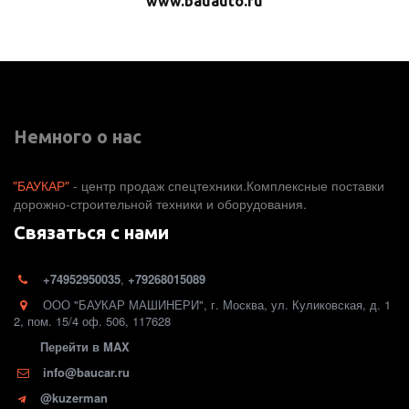
www.bauauto.ru
Немного о нас
"БАУКАР"
 - центр продаж спецтехники.Комплексные поставки 
дорожно-строительной техники и оборудования. 
Связаться с нами
+74952950035
,
+79268015089
ООО "БАУКАР МАШИНЕРИ"
,
г. Москва
,
ул. Куликовская, д. 1
2
,
пом. 15/4 оф. 506
,
117628
Перейти в MAX
info@baucar.ru
@kuzerman