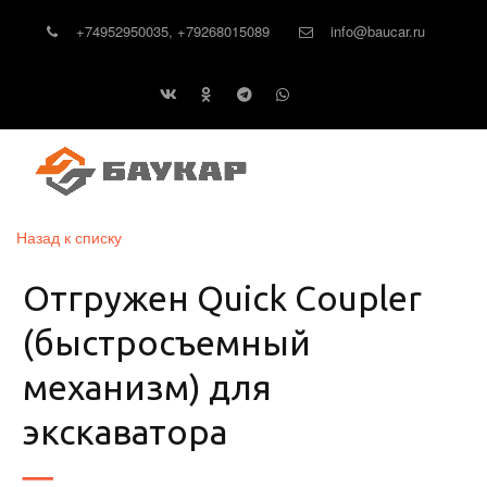
+74952950035
,
+79268015089
info@baucar.ru
Назад к списку
Отгружен Quick Coupler
(быстросъемный
механизм) для
экскаватора