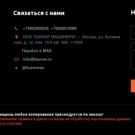
Н
Связаться с нами
+74952950035
,
+79268015089
ООО "БАУКАР МАШИНЕРИ"
,
г. Москва
,
ул. Куликов
ская, д. 12
,
пом. 15/4 оф. 506
,
117628
Перейти в MAX
info@baucar.ru
@kuzerman
ищены любое копирование преследуется по закону! 
новленные правила и даете согласие на обработку персональных данных, 
сь услугами. 