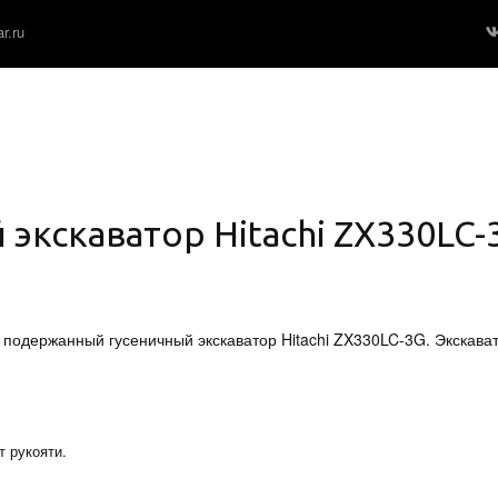
r.ru
кскаватор Hitachi ZX330LC-3G
держанный гусеничный экскаватор Hitachi ZX330LC-3G. Экскавато
 рукояти.