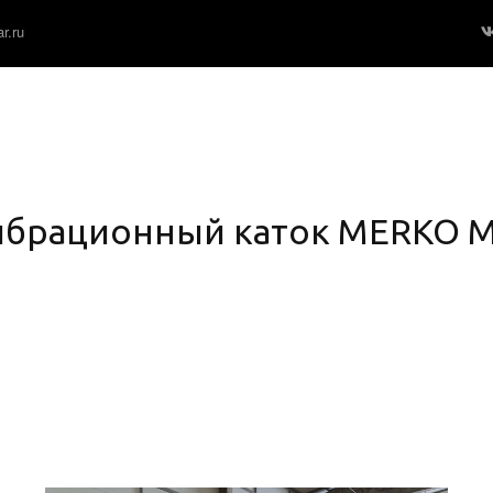
r.ru
брационный каток MERKO 