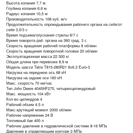
Высота копания 7,7 м
Глубина копания 6,6 м
Радиус копания 10,5 м
Производительность 108 куб. м/ч
Продолжительность опрокидывания рабочего органа на себя/от
себя 3,5/3 с
Время подъема/опускания стрелы 6/7 с
Время поворота раб. органа на 360 град. 3 с
Скорость вращения рабочей платформы 8 об/мин
Скорость вращения поворотной головки 20 об/мин
Эксплуатационная масса 22 300 кг
Общая длина при перевозке 8,9 м
Модель шасси Tatra T815-280R21 6x6.2 Euro-3
Нагрузка на переднюю ось 68 кН
Нагрузка на задние оси 160 кН
Макс. скорость 70 км/час
Тип John Deere 4045HF275, четырехцилиндровый
Макс. мощность 104 кВт
Кол-во цилиндров 4
Рабочий объем 4,5 л
Макс.крутящий момент 2000 об/мин
Рабочее напряжение 24 В
Топливный бак 400 л
Рабочее давление в гидравлической системе 8-16 МПа
Давление в управляющем контуре 3 МПа