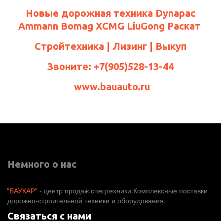
Новые дорожная техника Dynapac
Ammann Bomag XCMG LiuGong Раскат
Стройтехника | Лизинг | Выкуп
Звоните: +7(905)528-13-44
www.bauauto.ru
Немного о нас
"БАУКАР"
 - центр продаж спецтехники.Комплексные поставки 
дорожно-строительной техники и оборудования. 
Связаться с нами