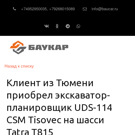
+74952950035
,
+79268015089
info@baucar.ru
Назад к списку
Клиент из Тюмени
приобрел экскаватор-
планировщик UDS-114
CSM Tisovec на шасси
Tatra T815