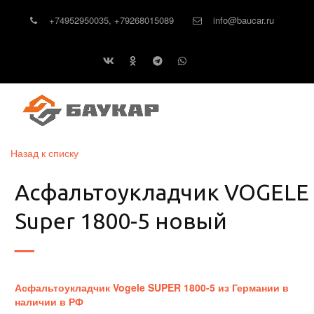
+74952950035
,
+79268015089
info@baucar.ru
Назад к списку
Асфальтоукладчик VOGELE
Super 1800-5 новый
Асфальтоукладчик Vogele SUPER 1800-5 из Германии в
наличии в РФ