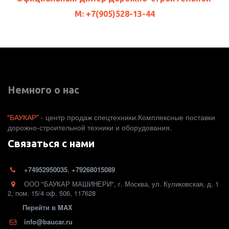
М: +7(905)528-13-44
Немного о нас
"БАУКАР"
 - центр продаж спецтехники.Комплексные поставки 
дорожно-строительной техники и оборудования. 
Связаться с нами
+74952950035
,
+79268015089
ООО "БАУКАР МАШИНЕРИ"
,
г. Москва
,
ул. Куликовская, д. 1
2
,
пом. 15/4 оф. 506
,
117628
Перейти в MAX
info@baucar.ru