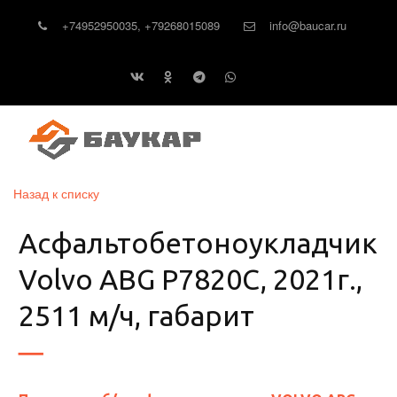
+74952950035
,
+79268015089
info@baucar.ru
Назад к списку
Асфальтобетоноукладчик
Volvo ABG P7820C, 2021г.,
2511 м/ч, габарит