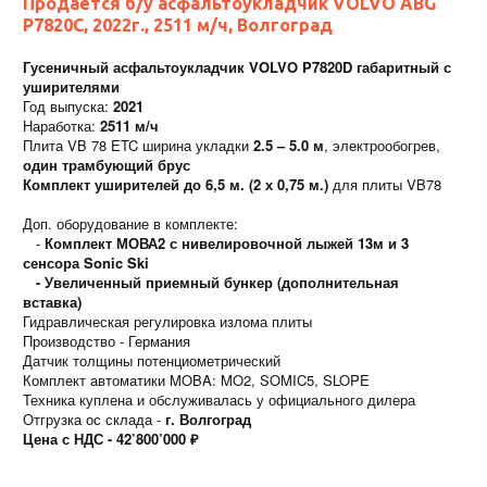
Продается б/у асфальтоукладчик VOLVO ABG
P7820C, 2022г., 2511 м/ч, Волгоград
Гусеничный асфальтоукладчик VOLVO P7820D габаритный с
уширителями
​Год выпуска:
2021 ​
Наработка:
2511 м/ч ​
Плита VB 78 ETC ширина укладки
2.5 – 5.0 м
, электрообогрев,
один трамбующий брус
Комплект уширителей до 6,5 м. (2 х 0,75 м.)
для плиты VB78 ​
Доп. оборудование в комплекте: ​
-
Комплект МОВА2 с нивелировочной лыжей 13м и 3
сенсора Sonic Ski
- ​Увеличенный приемный бункер (дополнительная
вставка) ​
Гидравлическая регулировка излома плиты ​
Производство - Германия
​Датчик толщины потенциометрический ​
Комплект автоматики MOBA: MO2, SOMIC5, SLOPE ​
Техника куплена и обслуживалась у официального дилера
Отгрузка ос склада -
г. Волгоград
Цена с НДС - 42’800’000 ₽