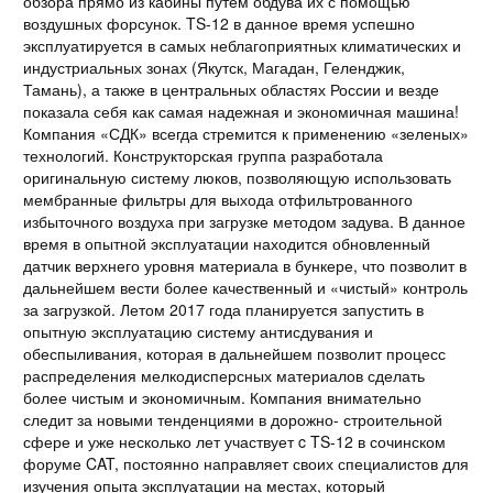
обзора прямо из кабины путем обдува их с помощью
воздушных форсунок. TS-12 в данное время успешно
эксплуатируется в самых неблагоприятных климатических и
индустриальных зонах (Якутск, Магадан, Геленджик,
Тамань), а также в центральных областях России и везде
показала себя как самая надежная и экономичная машина!
Компания «СДК» всегда стремится к применению «зеленых»
технологий. Конструкторская группа разработала
оригинальную систему люков, позволяющую использовать
мембранные фильтры для выхода отфильтрованного
избыточного воздуха при загрузке методом задува. В данное
время в опытной эксплуатации находится обновленный
датчик верхнего уровня материала в бункере, что позволит в
дальнейшем вести более качественный и «чистый» контроль
за загрузкой. Летом 2017 года планируется запустить в
опытную эксплуатацию систему антисдувания и
обеспыливания, которая в дальнейшем позволит процесс
распределения мелкодисперсных материалов сделать
более чистым и экономичным. Компания внимательно
следит за новыми тенденциями в дорожно- строительной
сфере и уже несколько лет участвует c TS-12 в сочинском
форуме CAT, постоянно направляет своих специалистов для
изучения опыта эксплуатации на местах, который