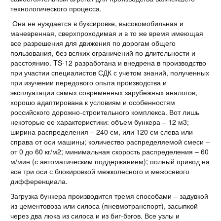
технологического процесса.
Она не нуждается в буксировке, высокомобильная и
маневренная, сверхпроходимая и в то же время имеющая
все разрешения для движения по дорогам общего
пользования, без всяких ограничений по длительности и
расстоянию. TS-12 разработана и внедрена в производство
при участии специалистов СДК с учетом знаний, полученных
при изучении передового опыта производства и
эксплуатации самых современных зарубежных аналогов,
хорошо адаптирована к условиям и особенностям
российского дорожно-строительного комплекса. Вот лишь
некоторые ее характеристики: объем бункера – 12 м3;
ширина распределения – 240 см, или 120 см слева или
справа от оси машины; количество распределяемой смеси –
от 0 до 60 кг/м2; минимальная скорость распределения – 60
м/мин (с автоматическим поддержанием); полный привод на
все три оси с блокировкой межколесного и межосевого
дифференциала.
Загрузка бункера производится тремя способами – задувкой
из цементовоза или силоса (пневмотранспорт), засыпкой
через два люка из силоса и из биг-бэгов. Все узлы и