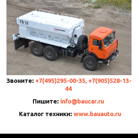
Звоните:
+7(495)295-00-35, +7(905)528-13-
44
Пишите:
info@baucar.ru
Каталог техники:
www.bauauto.ru